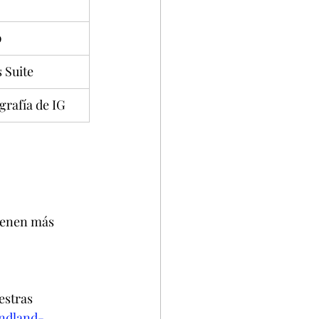
p
 Suite
grafía de IG
tienen más 
estras 
ndland-