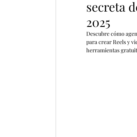
secreta d
Virtiual
NFT
Bienes
2025
Descubre cómo agentes
para crear Reels y vi
herramientas gratuit