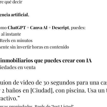
re qué decir
encia artificial.
omo 
ChatGPT + Canva AI + Descript
, puedes:
 al instante
 Reels en minutos
ente sin invertir horas en contenido
s inmobiliarios que puedes crear con IA
piedades en venta
uion de video de 30 segundos para una cas
 2 baños en [Ciudad], con piscina. Usa un 
activo.”
evas propiedades, Reels de "Just Listed"