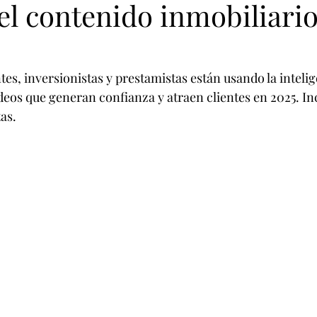
el contenido inmobiliari
 Raices
Inteligencia Artificial
, inversionistas y prestamistas están usando la inteligen
deos que generan confianza y atraen clientes en 2025. In
as.