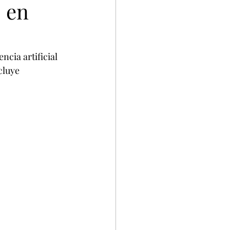
o en
cia artificial 
cluye 