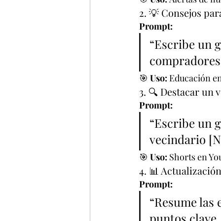
2. 💡 Consejos pa
Prompt:
“Escribe un g
compradores 
🎯 
Uso:
 Educación en
3. 🔍 Destacar un 
Prompt:
“Escribe un g
vecindario [N
🎯 
Uso:
 Shorts en Y
4. 📊 Actualizació
Prompt:
“Resume las e
puntos clave.