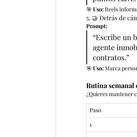
🎯 
Uso:
 Reels inform
5. 🤝 Detrás de cám
Prompt:
“Escribe un b
agente inmobi
contratos.”
🎯 
Uso:
 Marca perso
Rutina semanal c
¿Quieres mantener co
Paso
1