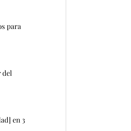
os para 
 del 
ad] en 3 