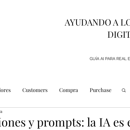
AYUDANDO A L
DIGI
GUÍA AI PARA REAL 
ores
Customers
Compra
Purchase
ra
Marca personal
Promoción
Metaverso
iones y prompts: la IA es