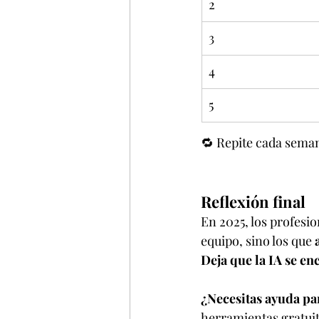
2
3
4
5
🔁 Repite cada seman
Reflexión final
En 2025, los profesi
equipo, sino los que 
Deja que la IA se en
¿Necesitas ayuda pa
herramientas gratuitas