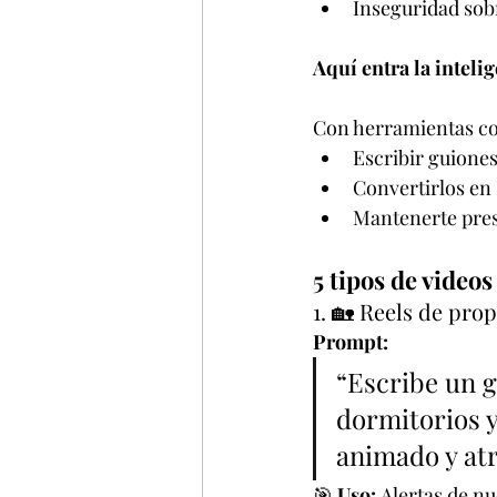
Inseguridad sob
Aquí entra la intelig
Con herramientas c
Escribir guiones
Convertirlos en
Mantenerte pres
5 tipos de video
1. 🏡 Reels de pro
Prompt:
“Escribe un g
dormitorios y
animado y atr
🎯 
Uso:
 Alertas de nu