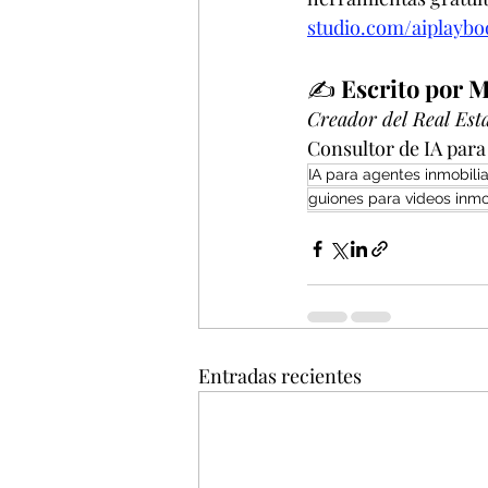
studio.com/aiplaybo
✍️ 
Escrito por 
Creador del Real Est
Consultor de IA para
IA para agentes inmobilia
guiones para videos inmob
Entradas recientes