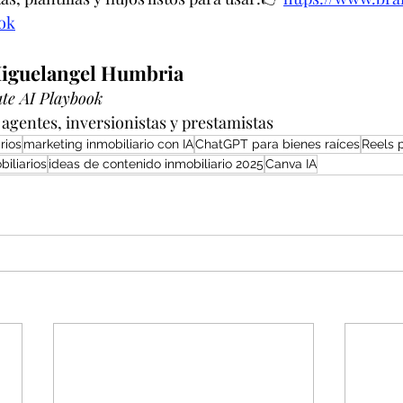
ok
Miguelangel Humbria
ate AI Playbook
 agentes, inversionistas y prestamistas
rios
marketing inmobiliario con IA
ChatGPT para bienes raíces
Reels 
iliarios
ideas de contenido inmobiliario 2025
Canva IA