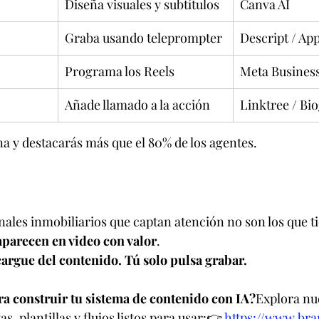
Diseña visuales y subtítulos
Canva AI
Graba usando teleprompter
Descript / Ap
Programa los Reels
Meta Business
Añade llamado a la acción
Linktree / Bio
a y destacarás más que el 80% de los agentes.
onales inmobiliarios que captan atención no son los que 
aparecen en video con valor
.
cargue del contenido. Tú solo pulsa grabar.
ra construir tu sistema de contenido con IA?
Explora nu
, plantillas y flujos listos para usar:👉 
https://www.bra