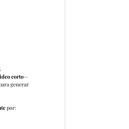
5
ideo corto
—
para generar 
nte
 por: