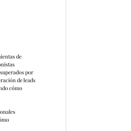
ientas de 
onistas 
r superados por 
ración de leads 
ando cómo 
ionales 
cómo 