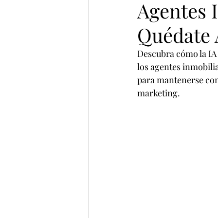
Agentes I
Virtiual
NFT
Bienes
Quédate 
Descubra cómo la IA 
los agentes inmobil
para mantenerse comp
marketing.