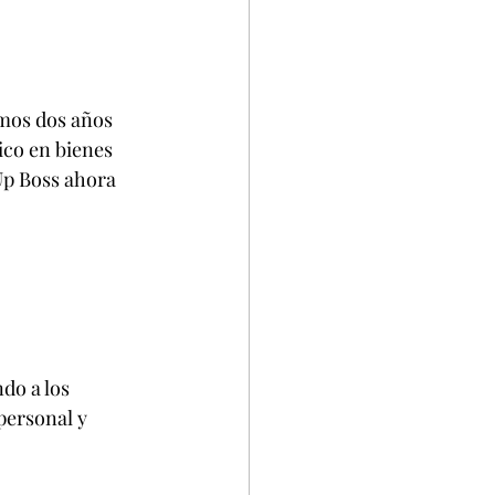
mos dos años 
ico en bienes 
p Boss ahora 
do a los 
ersonal y 