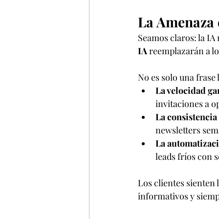
La Amenaza 
Seamos claros: la IA
IA
 reemplazarán a lo
No es solo una frase
La velocidad gan
invitaciones a 
La consistencia
newsletters sem
La automatizaci
leads fríos con s
Los clientes sienten 
informativos y siempr