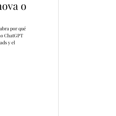
nova o
ubra por qué 
omo ChatGPT 
ds y el 