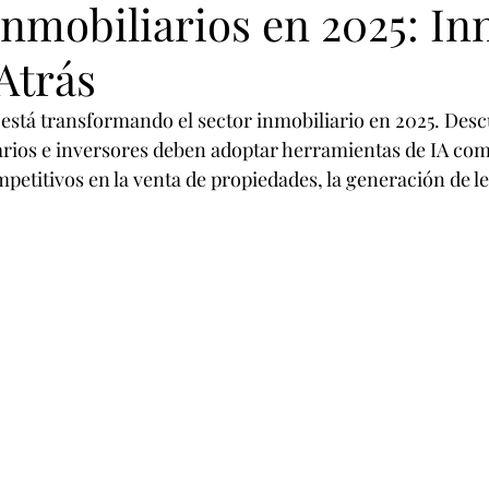
nmobiliarios en 2025: In
 Raices
Inteligencia Artificial
Atrás
está transformando el sector inmobiliario en 2025. Desc
iarios e inversores deben adoptar herramientas de IA c
etitivos en la venta de propiedades, la generación de lea