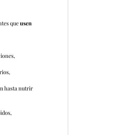
ntes que 
usen 
iones, 
rios, 
 hasta nutrir 
idos, 