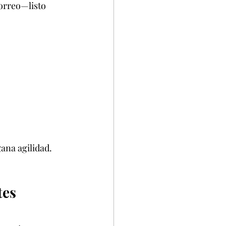
orreo—listo 
ana agilidad.
es 