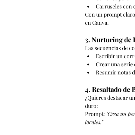
Carruseles con 
Con un prompt claro
en Canva.
3. Nurturing de
Las secuencias de c
Escribir un cor
Crear una serie
Resumir notas d
4. Resaltado de
¿Quieres destacar un
duro:
Prompt: 
"Crea un per
locales."