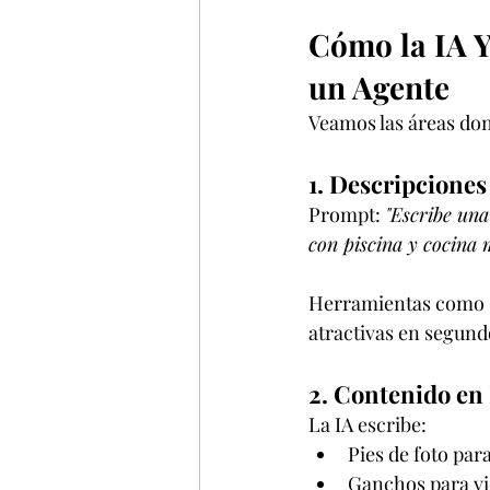
Cómo la IA Y
un Agente
Veamos las áreas don
1. Descripcione
Prompt: 
"Escribe una
con piscina y cocina 
Herramientas como C
atractivas en segund
2. Contenido en 
La IA escribe:
Pies de foto par
Ganchos para v