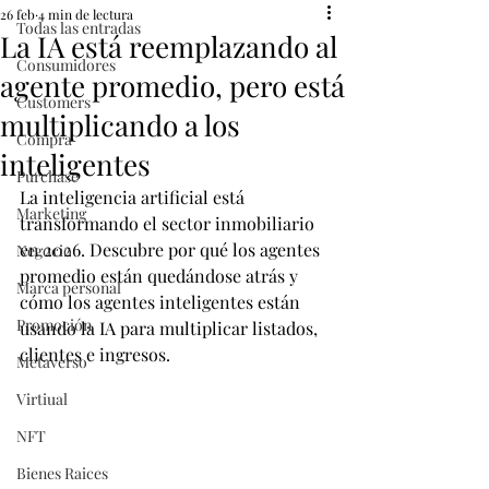
26 feb
4 min de lectura
Todas las entradas
La IA está reemplazando al
Consumidores
agente promedio, pero está
Customers
multiplicando a los
Compra
inteligentes
Purchase
La inteligencia artificial está 
Marketing
transformando el sector inmobiliario 
en 2026. Descubre por qué los agentes 
Negocio
promedio están quedándose atrás y 
Marca personal
cómo los agentes inteligentes están 
Promoción
usando la IA para multiplicar listados, 
clientes e ingresos.
Metaverso
Virtiual
NFT
Bienes Raices