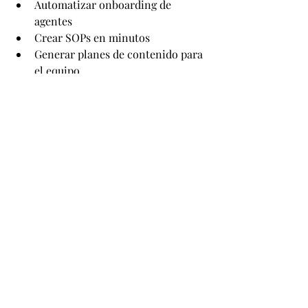
Automatizar onboarding de 
agentes
Crear SOPs en minutos
Generar planes de contenido para 
el equipo
Automatizar campañas de 
reclutamiento
Crear reportes de desempeño 
automáticos
La IA se convierte en ventaja 
competitiva.
No para reemplazar personas.
Sino para eliminar caos.
La Pregunta Real
Muchos agentes piensan: