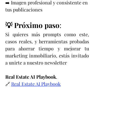
➡️ Imagen profesional y consistente en 
tus publicaciones
💡 Próximo paso
:
Si quieres más prompts como este, 
casos reales, y herramientas probadas 
para ahorrar tiempo y mejorar tu 
marketing inmobiliario, estás invitado 
a unirte a nuestro newsletter 
Real Estate AI Playbook
.
🔗 
Real Estate AI Playbook
¿Te gustaría recibir una plantilla 
editable de este prompt en 
PDF?
 Responde a este correo o 
escríbeme por Instagram para recibirlo 
gratis.