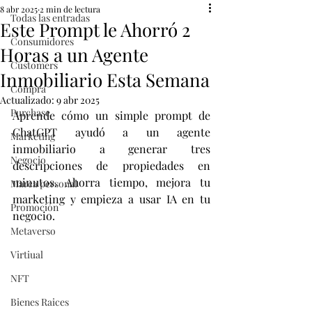
8 abr 2025
2 min de lectura
Todas las entradas
Este Prompt le Ahorró 2
Consumidores
Horas a un Agente
Customers
Inmobiliario Esta Semana
Compra
Actualizado:
9 abr 2025
Purchase
Aprende cómo un simple prompt de 
ChatGPT ayudó a un agente 
Marketing
inmobiliario a generar tres 
Negocio
descripciones de propiedades en 
minutos. Ahorra tiempo, mejora tu 
Marca personal
marketing y empieza a usar IA en tu 
Promoción
negocio.
Metaverso
Virtiual
NFT
Bienes Raices