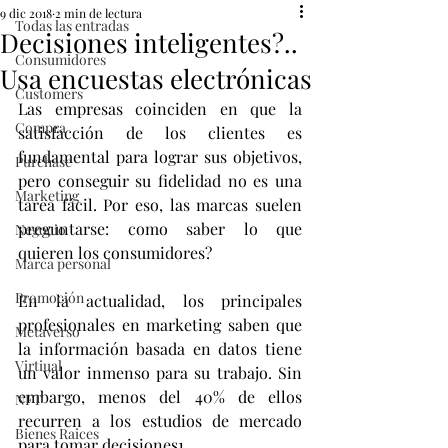
9 dic 2018
2 min de lectura
Todas las entradas
Decisiones inteligentes?..
Consumidores
Usa encuestas electrónicas
Customers
Las empresas coinciden en que la 
Compra
satisfacción de los clientes es 
fundamental para lograr sus objetivos, 
Purchase
pero conseguir su fidelidad no es una 
Marketing
tarea fácil. Por eso, las marcas suelen 
preguntarse: como saber lo que 
Negocio
quieren los consumidores? 
Marca personal
Promoción
En la actualidad, los principales 
profesionales en marketing saben que 
Metaverso
la información basada en datos tiene 
Virtiual
un valor inmenso para su trabajo. Sin 
embargo, menos del 40% de ellos 
NFT
recurren a los estudios de mercado 
Bienes Raices
para tomar decisiones1. 