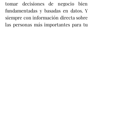
tomar decisiones de negocio bien 
fundamentadas y basadas en datos. Y 
siempre con información directa sobre 
las personas más importantes para tu 
empresa: tus clientes. 
Fuente: 
Google Surveys, Estados Unidos, Uso 
de los estudios de mercado. Muestra: 
directores de producto, profesionales 
en marketing y anunciantes de Estados 
Unidos, n = 195 ponderados según el 
censo de Estados Unidos, abril 2018.
#comportamientodecompra
#Consumidores
#investigaciondemercado
#investigaciondemarketing
#encuestras
#plandemercadeo
#marketing
#mercadeo