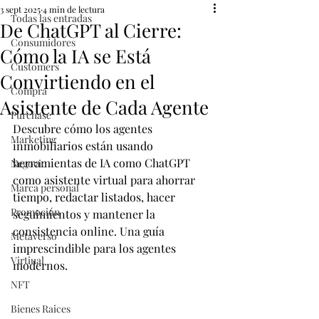
3 sept 2025
4 min de lectura
Todas las entradas
De ChatGPT al Cierre:
Consumidores
Cómo la IA se Está
Customers
Convirtiendo en el
Compra
Asistente de Cada Agente
Purchase
Descubre cómo los agentes 
Marketing
inmobiliarios están usando 
herramientas de IA como ChatGPT 
Negocio
como asistente virtual para ahorrar 
Marca personal
tiempo, redactar listados, hacer 
Promoción
seguimientos y mantener la 
consistencia online. Una guía 
Metaverso
imprescindible para los agentes 
Virtiual
modernos.
NFT
Bienes Raices