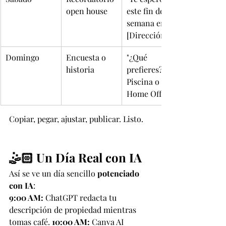
open house
este fin de 
semana en 
[Dirección]"
Domingo
Encuesta o 
"¿Qué 
historia
prefieres? 
Piscina o 
Home Office"
Copiar, pegar, ajustar, publicar. Listo.
🤹🏻 Un Día Real con IA
Así se ve un día sencillo 
potenciado 
con IA
:
9:00 AM:
 ChatGPT redacta tu 
descripción de propiedad mientras 
tomas café. 
10:00 AM:
 Canva AI 