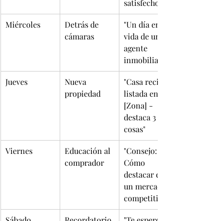
satisfecho"
Miércoles
Detrás de 
"Un día en la 
cámaras
vida de un 
agente 
inmobiliario"
Jueves
Nueva 
"Casa recién 
propiedad
listada en 
[Zona] - 
destaca 3 
cosas"
Viernes
Educación al 
"Consejo: 
comprador
Cómo 
destacar en 
un mercado 
competitivo"
Sábado
Recordatorio 
"Te espero 