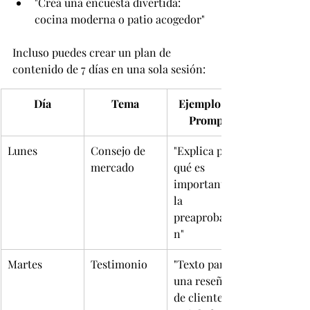
"Crea una encuesta divertida: 
cocina moderna o patio acogedor"
Incluso puedes crear un plan de 
contenido de 7 días en una sola sesión:
Día
Tema
Ejemplo de 
Prompt
Lunes
Consejo de 
"Explica por 
mercado
qué es 
importante 
la 
preaprobació
n"
Martes
Testimonio
"Texto para 
una reseña 
de cliente 