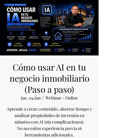
Cómo usar AI en tu
negocio inmobiliario
(Paso a paso)
jue, 04 jun
  |  
Webinar - Online
Aprende a crear contenido, ahorrar tiempo y
analizar propiedades de inversión en
minutos con AI (sin complicaciones).
No necesitas experiencia previa ni
herramientas adicionales.