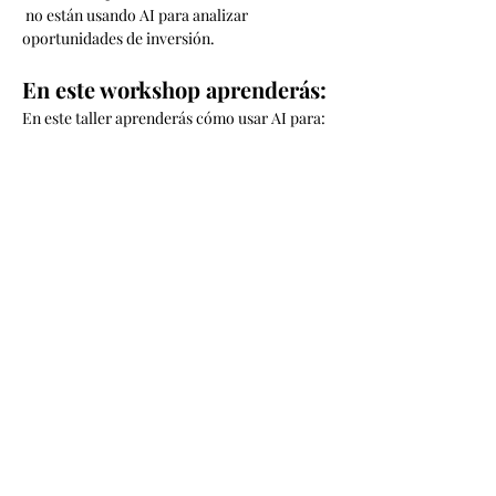
 no están usando AI para analizar 
oportunidades de inversión.
En este workshop aprenderás:
En este taller aprenderás cómo usar AI para:
Read More >
Tickets
Venta finalizada
Tipo de entrada
Entrada general
Leer más
Precio
39,00 US$